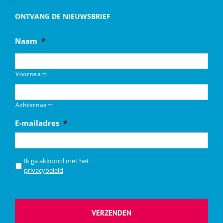
ONTVANG DE NIEUWSBRIEF
Naam
*
Voornaam
Achternaam
E-mailadres
*
*
Ik ga akkoord met het
privacybeleid