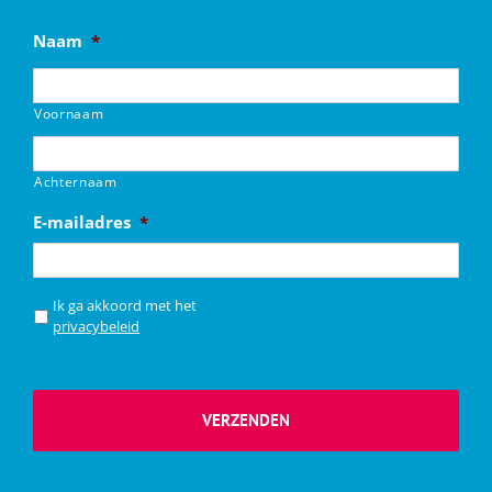
Naam
*
Voornaam
Achternaam
E-mailadres
*
*
Ik ga akkoord met het
privacybeleid