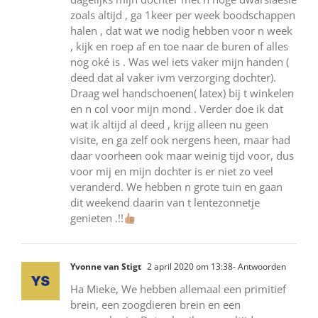
zoals altijd , ga 1keer per week boodschappen
halen , dat wat we nodig hebben voor n week
, kijk en roep af en toe naar de buren of alles
nog oké is . Was wel iets vaker mijn handen (
deed dat al vaker ivm verzorging dochter).
Draag wel handschoenen( latex) bij t winkelen
en n col voor mijn mond . Verder doe ik dat
wat ik altijd al deed , krijg alleen nu geen
visite, en ga zelf ook nergens heen, maar had
daar voorheen ook maar weinig tijd voor, dus
voor mij en mijn dochter is er niet zo veel
veranderd. We hebben n grote tuin en gaan
dit weekend daarin van t lentezonnetje
genieten .!!
Yvonne van Stigt
2 april 2020 om 13:38
- Antwoorden
Ha Mieke, We hebben allemaal een primitief
brein, een zoogdieren brein en een