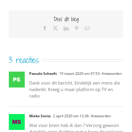
Deel dit blog
Facebook
X
LinkedIn
Pinterest
E-
mail
3 reacties
Pascale Schoofs
19 maart 2020 om 07:53
- Antwoorden
Dank voor dit bericht. Eindelijk een mens die
nadenkt. Kreeg u maar platform op TV en
radio
Mieke Smits
2 april 2020 om 12:36
- Antwoorden
Wat voor brein heb ik dan ? Verzorg gewoon
dagelijks mijn dochter met n hoge dwarslaesie