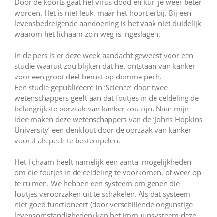
Door de koorts gaat het virus dood en kun je weer beter
worden. Het is niet leuk, maar het hoort erbij. Bij een
levensbedreigende aandoening is het vaak niet duidelijk
waarom het lichaam zo’n weg is ingeslagen.
In de pers is er deze week aandacht geweest voor een
studie waaruit zou blijken dat het ontstaan van kanker
voor een groot deel berust op domme pech.
Een studie gepubliceerd in ‘Science’ door twee
wetenschappers geeft aan dat foutjes in de celdeling de
belangrijkste oorzaak van kanker zou zijn. Naar mijn
idee maken deze wetenschappers van de ‘Johns Hopkins
University’ een denkfout door de oorzaak van kanker
vooral als pech te bestempelen.
Het lichaam heeft namelijk een aantal mogelijkheden
om die foutjes in de celdeling te voorkomen, of weer op
te ruimen. We hebben een systeem om genen die
foutjes veroorzaken uit te schakelen. Als dat systeem
niet goed functioneert (door verschillende ongunstige
levensomstandigheden) kan het immuunsysteem deze