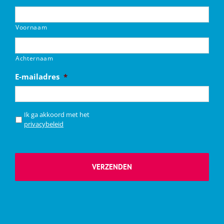
Voornaam
Achternaam
E-mailadres
*
*
Ik ga akkoord met het
privacybeleid