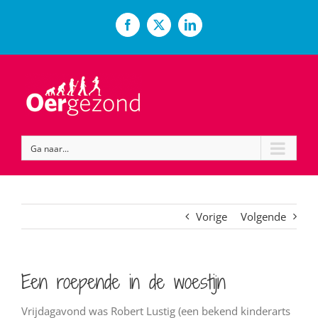
Ga
naar
Facebook
X
LinkedIn
inhoud
Ga naar...
Vorige
Volgende
Een roepende in de woestijn
Vrijdagavond was Robert Lustig (een bekend kinderarts