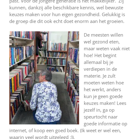
past. Voor de jongere generatie is het makkelijker. Zij
kunnen, dankzij alle beschikbare kennis, wel bewuste
keuzes maken voor hun eigen gezondheid. Gelukkig is
de groep die dit ook echt doet enorm aan het groeien.
De meesten willen
wel gezond eten,
maar weten vaak niet
hoe! Het begint
allemaal bij je
verdiepen in de
materie. Je zult
moeten weten hoe
het werkt, anders
kun je geen goede
keuzes maken! Lees
jezelf in, ga op
speurtocht naar
goede informatie op
internet, of koop een goed boek. (Ik weet er wel een,
waarin veel wordt uitgelegd :)).