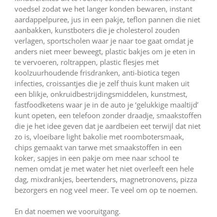
voedsel zodat we het langer konden bewaren, instant
aardappelpuree, jus in een pakje, teflon pannen die niet
aanbakken, kunstboters die je cholesterol zouden
verlagen, sportscholen waar je naar toe gaat omdat je
anders niet meer beweegt, plastic bakjes om je eten in
te vervoeren, roltrappen, plastic flesjes met
koolzuurhoudende frisdranken, anti-biotica tegen
infecties, croissantjes die je zelf thuis kunt maken uit
een blikje, onkruidbestrijdingsmiddelen, kunstmest,
fastfoodketens waar je in de auto je ‘gelukkige maaltijd’
kunt opeten, een telefoon zonder draadje, smaakstoffen
die je het idee geven dat je aardbeien eet terwijl dat niet
zo is, vloeibare light bakolie met roombotersmaak,
chips gemaakt van tarwe met smaakstoffen in een
koker, sapjes in een pakje om mee naar school te
nemen omdat je met water het niet overleeft een hele
dag, mixdrankjes, beertenders, magnetronovens, pizza
bezorgers en nog veel meer. Te veel om op te noemen.
En dat noemen we vooruitgang.