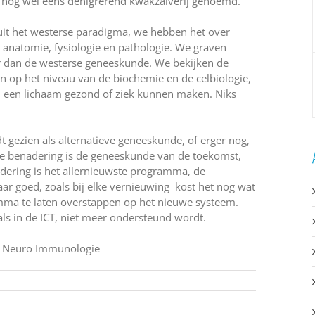
m nog wel eens denigrerend kwakzalverij genoemd.
uit het westerse paradigma, we hebben het over
e anatomie, fysiologie en pathologie. We graven
er dan de westerse geneeskunde. We bekijken de
en op het niveau van de biochemie en de celbiologie,
een lichaam gezond of ziek kunnen maken. Niks
t gezien als alternatieve geneeskunde, of erger nog,
he benadering is de geneeskunde van de toekomst,
adering is het allernieuwste programma, de
ar goed, zoals bij elke vernieuwing kost het nog wat
ma te laten overstappen op het nieuwe systeem.
ls in de ICT, niet meer ondersteund wordt.
ho Neuro Immunologie