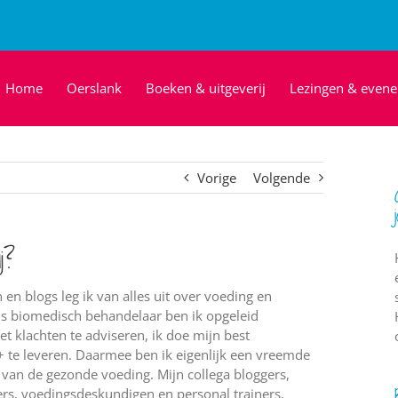
Home
Oerslank
Boeken & uitgeverij
Lezingen & even
Vorige
Volgende
j?
 en blogs leg ik van alles uit over voeding en
ls biomedisch behandelaar ben ik opgeleid
 klachten te adviseren, ik doe mijn best
te leveren. Daarmee ben ik eigenlijk een vreemde
t van de gezonde voeding. Mijn collega bloggers,
ers, voedingsdeskundigen en personal trainers,