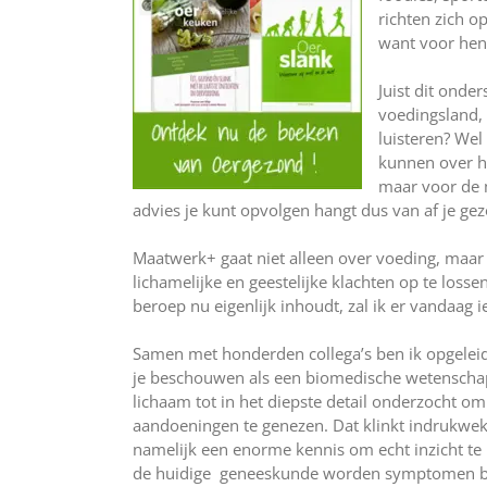
richten zich o
want voor hen g
Juist dit onde
voedingsland, 
luisteren? We
kunnen over h
maar voor de 
advies je kunt opvolgen hangt dus van af je ge
Maatwerk+ gaat niet alleen over voeding, maar
lichamelijke en geestelijke klachten op te loss
beroep nu eigenlijk inhoudt, zal ik er vandaag i
Samen met honderden collega’s ben ik opgeleid
je beschouwen als een biomedische wetenschap
lichaam tot in het diepste detail onderzocht o
aandoeningen te genezen. Dat klinkt indrukwekk
namelijk een enorme kennis om echt inzicht te 
de huidige geneeskunde worden symptomen be