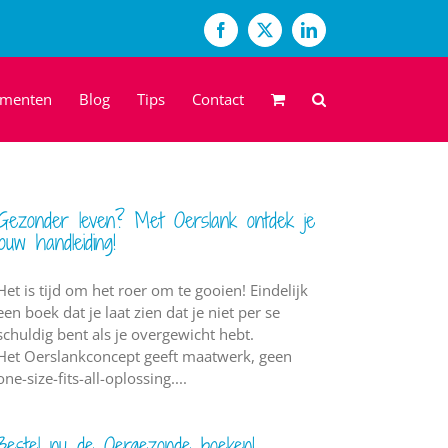
Facebook
X
LinkedIn
ementen
Blog
Tips
Contact
Gezonder leven? Met Oerslank ontdek je
jouw handleiding!
Het is tijd om het roer om te gooien! Eindelijk
een boek dat je laat zien dat je niet per se
schuldig bent als je overgewicht hebt.
Het Oerslankconcept geeft maatwerk, geen
one-size-fits-all-oplossing....
Bestel nu de Oergezonde boeken!