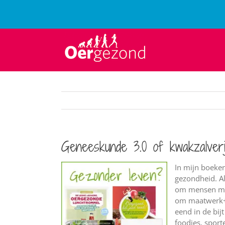
Ga
naar
inhoud
Geneeskunde 3.0 of kwakzalveri
In mijn boeken
gezondheid. A
om mensen met
om maatwerk+ 
eend in de bij
foodies, sport