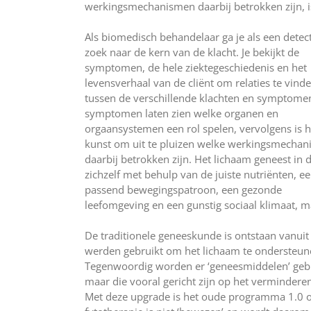
werkingsmechanismen daarbij betrokken zijn, i
Als biomedisch behandelaar ga je als een detec
zoek naar de kern van de klacht. Je bekijkt de
symptomen, de hele ziektegeschiedenis en het
levensverhaal van de cliënt om relaties te vind
tussen de verschillende klachten en symptome
symptomen laten zien welke organen en
orgaansystemen een rol spelen, vervolgens is h
kunst om uit te pluizen welke werkingsmecha
daarbij betrokken zijn. Het lichaam geneest in d
zichzelf met behulp van de juiste nutriënten, e
passend bewegingspatroon, een gezonde
leefomgeving en een gunstig sociaal klimaat, m
De traditionele geneeskunde is ontstaan vanuit
werden gebruikt om het lichaam te ondersteunen
Tegenwoordig worden er ‘geneesmiddelen’ gebru
maar die vooral gericht zijn op het verminde
Met deze upgrade is het oude programma 1.0 o