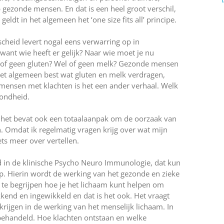
p gezonde mensen. En dat is een heel groot verschil,
eldt in het algemeen het ‘one size fits all’ principe.
rscheid levert nogal eens verwarring op in
want wie heeft er gelijk? Naar wie moet je nu
l of geen gluten? Wel of geen melk? Gezonde mensen
et algemeen best wat gluten en melk verdragen,
mensen met klachten is het een ander verhaal. Welk
zondheid.
 het bevat ook een totaalaanpak om de oorzaak van
en. Omdat ik regelmatig vragen krijg over wat mijn
ets meer over vertellen.
 in de klinische Psycho Neuro Immunologie, dat kun
. Hierin wordt de werking van het gezonde en zieke
m te begrijpen hoe je het lichaam kunt helpen om
end en ingewikkeld en dat is het ook. Het vraagt
krijgen in de werking van het menselijk lichaam. In
handeld. Hoe klachten ontstaan en welke