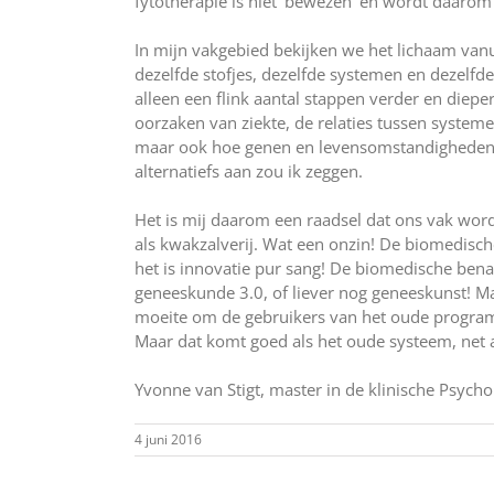
fytotherapie is niet ‘bewezen’ en wordt daaro
In mijn vakgebied bekijken we het lichaam van
dezelfde stofjes, dezelfde systemen en dezelfd
alleen een flink aantal stappen verder en diep
oorzaken van ziekte, de relaties tussen system
maar ook hoe genen en levensomstandigheden 
alternatiefs aan zou ik zeggen.
Het is mij daarom een raadsel dat ons vak word
als kwakzalverij. Wat een onzin! De biomedisc
het is innovatie pur sang! De biomedische ben
geneeskunde 3.0, of liever nog geneeskunst! Ma
moeite om de gebruikers van het oude program
Maar dat komt goed als het oude systeem, net a
Yvonne van Stigt, master in de klinische Psyc
4 juni 2016