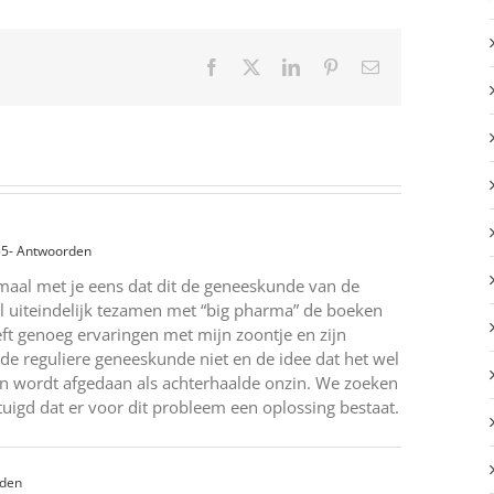
Facebook
X
LinkedIn
Pinterest
E-
mail
55
- Antwoorden
emaal met je eens dat dit de geneeskunde van de
 uiteindelijk tezamen met “big pharma” de boeken
eft genoeg ervaringen met mijn zoontje en zijn
e reguliere geneeskunde niet en de idee dat het wel
 wordt afgedaan als achterhaalde onzin. We zoeken
tuigd dat er voor dit probleem een oplossing bestaat.
rden