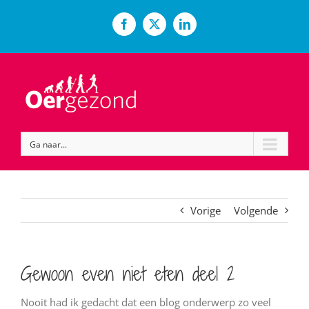
Ga
naar
Facebook
X
LinkedIn
inhoud
Ga naar...
Vorige
Volgende
Gewoon even niet eten deel 2
Nooit had ik gedacht dat een blog onderwerp zo veel