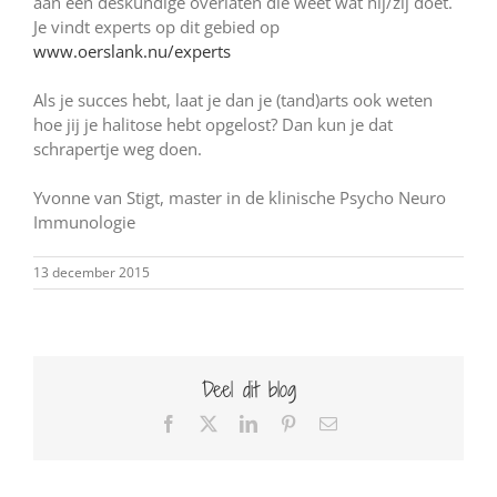
aan een deskundige overlaten die weet wat hij/zij doet.
Je vindt experts op dit gebied op
www.oerslank.nu/experts
Als je succes hebt, laat je dan je (tand)arts ook weten
hoe jij je halitose hebt opgelost? Dan kun je dat
schrapertje weg doen.
Yvonne van Stigt, master in de klinische Psycho Neuro
Immunologie
13 december 2015
Deel dit blog
Facebook
X
LinkedIn
Pinterest
E-
mail