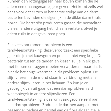
kunnen dan rottingsgassen naar boven komen die de
adem een onaangename geur geven. Het komt zelfs wel
eens voor dat er zich in het eerste stukje van de darm
bacteriën bevinden die eigenlijk in de dikke darm thuis
horen. Die bacteriën produceren gassen die normaliter
via een andere uitgang het lichaam verlaten, ofwel je
adem ruikt in dat geval naar poep.
Een veelvoorkomend probleem is een
tandvleesontsteking, deze veroorzaakt een specifieke
geur die je met kauwgom en poetsen niet weg krijgt. De
bacteriën tussen de tanden en kiezen zul je in elk geval
met flossen en raggen moeten verwijderen, maar dat is
niet de het enige waarmee je dit probleem oplost. De
slijmvliezen in de mond staan in verbinding met alle
andere slijmvliezen in het lichaam. Zo kun je er
gevoeglijk van uit gaan dat een darmprobleem zich
weerspiegelt in andere slijmvliezen. Een
tandvleesontsteking is daarom vaak gecorreleerd aan
een darmprobleem. Zodra je de darmen aanpakt met
passende voeding en herstel van de flora aldaar, zie je