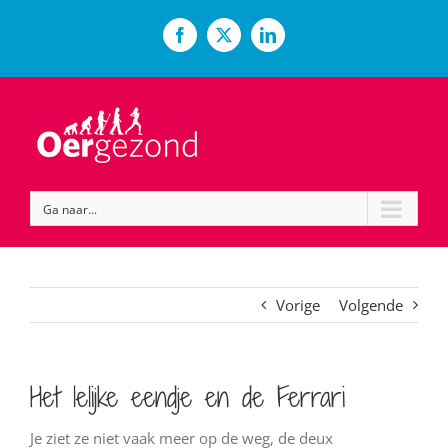
Ga
naar
Facebook
X
LinkedIn
inhoud
Ga naar...
Vorige
Volgende
Het lelijke eendje en de Ferrari
Je ziet ze niet vaak meer op de weg, de deux