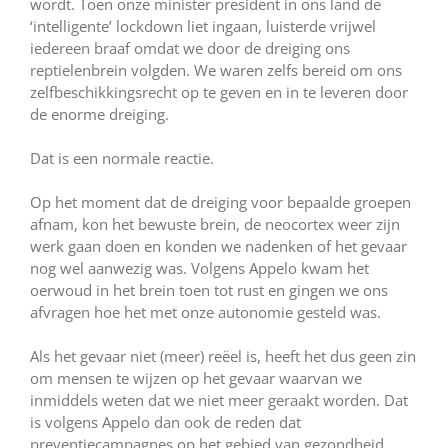
wordt. Toen onze minister president in ons land de
‘intelligente’ lockdown liet ingaan, luisterde vrijwel
iedereen braaf omdat we door de dreiging ons
reptielenbrein volgden. We waren zelfs bereid om ons
zelfbeschikkingsrecht op te geven en in te leveren door
de enorme dreiging.
Dat is een normale reactie.
Op het moment dat de dreiging voor bepaalde groepen
afnam, kon het bewuste brein, de neocortex weer zijn
werk gaan doen en konden we nadenken of het gevaar
nog wel aanwezig was. Volgens Appelo kwam het
oerwoud in het brein toen tot rust en gingen we ons
afvragen hoe het met onze autonomie gesteld was.
Als het gevaar niet (meer) reëel is, heeft het dus geen zin
om mensen te wijzen op het gevaar waarvan we
inmiddels weten dat we niet meer geraakt worden. Dat
is volgens Appelo dan ook de reden dat
preventiecampagnes op het gebied van gezondheid