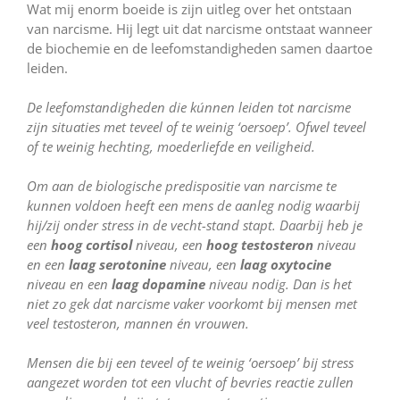
Wat mij enorm boeide is zijn uitleg over het ontstaan
van narcisme. Hij legt uit dat narcisme ontstaat wanneer
de biochemie en de leefomstandigheden samen daartoe
leiden.
De leefomstandigheden die kúnnen leiden tot narcisme
zijn situaties met teveel of te weinig ‘oersoep’. Ofwel teveel
of te weinig hechting, moederliefde en veiligheid.
Om aan de biologische predispositie van narcisme te
kunnen voldoen heeft een mens de aanleg nodig waarbij
hij/zij onder stress in de vecht-stand stapt. Daarbij heb je
een
hoog cortisol
niveau, een
hoog testosteron
niveau
en een
laag serotonine
niveau, een
laag oxytocine
niveau en een
laag dopamine
niveau nodig. Dan is het
niet zo gek dat narcisme vaker voorkomt bij mensen met
veel testosteron, mannen én vrouwen.
Mensen die bij een teveel of te weinig ‘oersoep’ bij stress
aangezet worden tot een vlucht of bevries reactie zullen