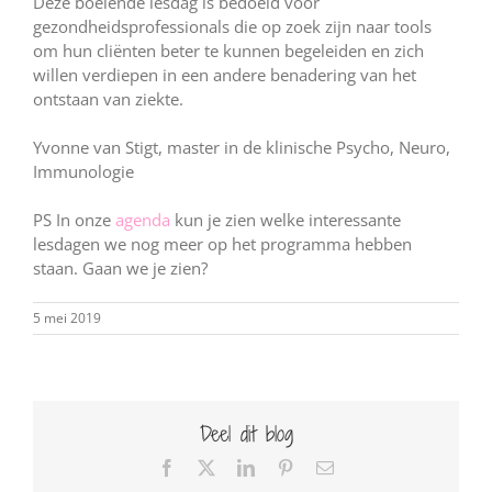
Deze boeiende lesdag is bedoeld voor
gezondheidsprofessionals die op zoek zijn naar tools
om hun cliënten beter te kunnen begeleiden en zich
willen verdiepen in een andere benadering van het
ontstaan van ziekte.
Yvonne van Stigt, master in de klinische Psycho, Neuro,
Immunologie
PS In onze
agenda
kun je zien welke interessante
lesdagen we nog meer op het programma hebben
staan. Gaan we je zien?
5 mei 2019
Deel dit blog
Facebook
X
LinkedIn
Pinterest
E-
mail