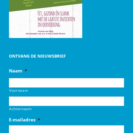
ONTVANG DE NIEUWSBRIEF
Naam
*
Voornaam
Achternaam
E-mailadres
*