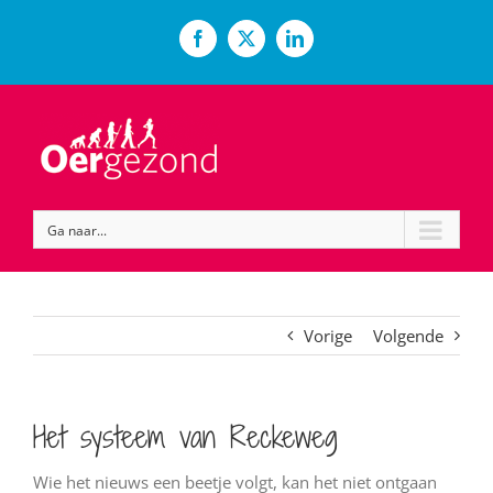
Ga
naar
Facebook
X
LinkedIn
inhoud
Ga naar...
Vorige
Volgende
Het systeem van Reckeweg
Wie het nieuws een beetje volgt, kan het niet ontgaan