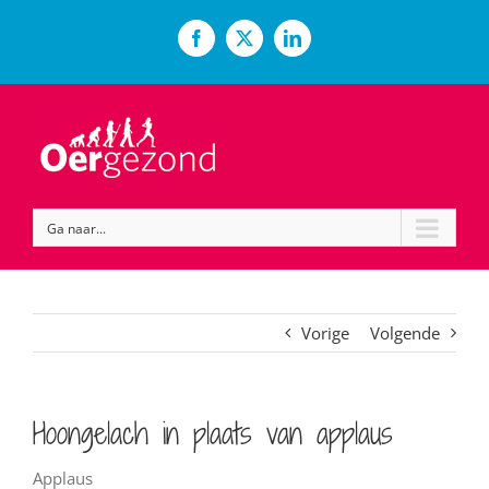
Ga
naar
Facebook
X
LinkedIn
inhoud
Ga naar...
Vorige
Volgende
Hoongelach in plaats van applaus
Applaus