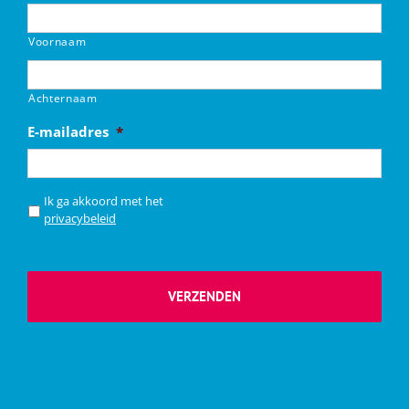
Voornaam
Achternaam
E-mailadres
*
*
Ik ga akkoord met het
privacybeleid