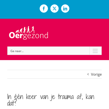
Ga
naar
Facebook
X
LinkedIn
inhoud
Ga naar...
Vorige
In één keer van je trauma af, kan
dat?