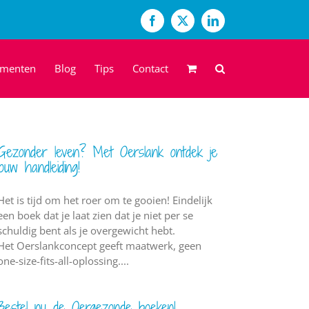
Facebook
X
LinkedIn
ementen
Blog
Tips
Contact
Gezonder leven? Met Oerslank ontdek je
jouw handleiding!
Het is tijd om het roer om te gooien! Eindelijk
een boek dat je laat zien dat je niet per se
schuldig bent als je overgewicht hebt.
Het Oerslankconcept geeft maatwerk, geen
one-size-fits-all-oplossing....
Bestel nu de Oergezonde boeken!