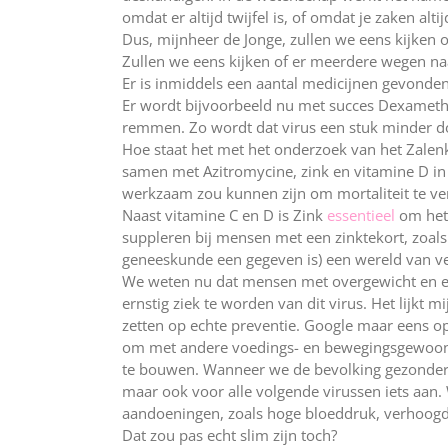
omdat er altijd twijfel is, of omdat je zaken al
Dus, mijnheer de Jonge, zullen we eens kijken 
Zullen we eens kijken of er meerdere wegen n
Er is inmiddels een aantal medicijnen gevonden
Er wordt bijvoorbeeld nu met succes Dexameth
remmen. Zo wordt dat virus een stuk minder do
Hoe staat het met het onderzoek van het Zalenk
samen met Azitromycine, zink en vitamine D in 
werkzaam zou kunnen zijn om mortaliteit te v
Naast vitamine C en D is Zink
essentieel
om het
suppleren bij mensen met een zinktekort, zoals 
geneeskunde een gegeven is) een wereld van ver
We weten nu dat mensen met overgewicht en ee
ernstig ziek te worden van dit virus. Het lijkt m
zetten op echte preventie. Google maar eens op:
om met andere voedings- en bewegingsgewoonten
te bouwen. Wanneer we de bevolking gezonder kr
maar ook voor alle volgende virussen iets aan
aandoeningen, zoals hoge bloeddruk, verhoogd
Dat zou pas echt slim zijn toch?