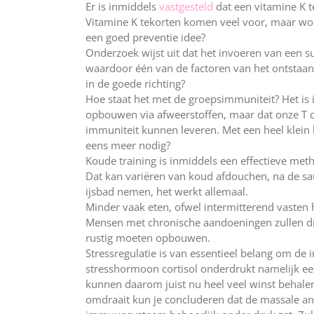
Er is inmiddels
vastgesteld
dat een vitamine K 
Vitamine K tekorten komen veel voor, maar wor
een goed preventie idee?
Onderzoek wijst uit dat het invoeren van een 
waardoor één van de factoren van het ontstaan
in de goede richting?
Hoe staat het met de groepsimmuniteit? Het is
opbouwen via afweerstoffen, maar dat onze T c
immuniteit kunnen leveren. Met een heel klein 
eens meer nodig?
Koude training is inmiddels een effectieve me
Dat kan variëren van koud afdouchen, na de sa
ijsbad nemen, het werkt allemaal.
Minder vaak eten, ofwel intermitterend vasten
Mensen met chronische aandoeningen zullen di
rustig moeten opbouwen.
Stressregulatie is van essentieel belang om de
stresshormoon cortisol onderdrukt namelijk e
kunnen daarom juist nu heel veel winst behale
omdraait kun je concluderen dat de massale an