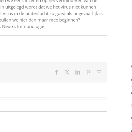
len we eens inzetten op het verminderen van de
in uitgelegd wordt dat we het virus niet kunnen
irus in de buitenlucht zo goed als ongevaarlijk is.
, zullen we hier dan maar mee beginnen?
ho, Neuro, Immunologie
Facebook
X
LinkedIn
Pinterest
E-
mail