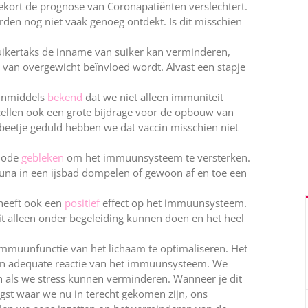
tekort de prognose van Coronapatiënten verslechtert.
den nog niet vaak genoeg ontdekt. Is dit misschien
suikertaks de inname van suiker kan verminderen,
 van overgewicht beïnvloed wordt. Alvast een stapje
 inmiddels
bekend
dat we niet alleen immuniteit
ellen ook een grote bijdrage voor de opbouw van
beetje geduld hebben we dat vaccin misschien niet
thode
gebleken
om het immuunsysteem te versterken.
una in een ijsbad dompelen of gewoon af en toe een
 heeft ook een
positief
effect op het immuunsysteem.
t alleen onder begeleiding kunnen doen en het heel
 immuunfunctie van het lichaam te optimaliseren. Het
en adequate reactie van het immuunsysteem. We
n als we stress kunnen verminderen. Wanneer je dit
gst waar we nu in terecht gekomen zijn, ons