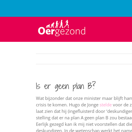
Ga
naar
inhoud
Is er geen plan B?
Wat bijzonder dat onze minister maar blijft h
crisis te komen. Hugo de Jonge
stelde
voor de z
laat zien dat hij (ingefluisterd door ‘deskundige
stelling dat er na plan A geen plan B zou best
Eerlijk gezegd kan ik mij niet voorstellen dat d
deskundigen. In de wetenschap werkt het nameli