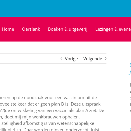
Home
Oerslank
Boeken & uitgeverij
Lezingen & even
Vorige
Volgende
ameren op de noodzaak voor een vaccin om uit de
oveelste keer dat er geen plan B is. Deze uitspraak
n’?)de ontwikkeling van een vaccin als plan A ziet. De
aan, doet mij mijn wenkbrauwen ophalen.
ie stelligheid afkomstig is van wetenschappelijke
jk niet zo. Daar worden dingen onderzocht, juist