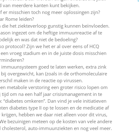
tijd van meerdere kanten kunt bekijken.
of er misschien toch nog meer oplossingen zijn?
aar Rome leiden?
 die het ziekteverloop gunstig kunnen beïnvloeden.
ason ingezet om de heftige immuunreactie af te
delijk en was dat niet de bedoeling?
o protocol? Zijn we het er al over eens of HCQ
een vroeg stadium en in de juiste dosis misschien
erminderen?
 immuunsysteem goed te laten werken, extra zink
bij overgewicht, kan (zoals in de orthomoleculaire
schil maken in de reactie op virussen.
n metabole verstoring een groter risico lopen om
ij tijd om na een half jaar crisismanagement in te
 “diabetes omkeren”. Dan vind je vele initiatieven
 diabetes type II op te lossen en de medicatie af
ijgen, hebben we daar niet alleen voor dit virus,
. We bezuinigen meteen op de kosten van vele andere
 cholesterol, auto-immuunziekten en nog veel meer.