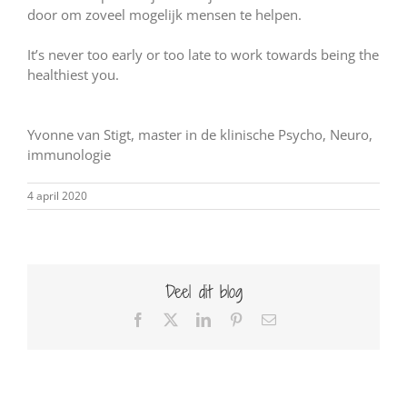
door om zoveel mogelijk mensen te helpen.
It’s never too early or too late to work towards being the
healthiest you.
Yvonne van Stigt, master in de klinische Psycho, Neuro,
immunologie
4 april 2020
Deel dit blog
Facebook
X
LinkedIn
Pinterest
E-
mail