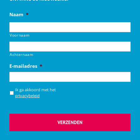
Naam
*
Voornaam
Achternaam
E-mailadres
*
*
Ik ga akkoord met het
privacybeleid