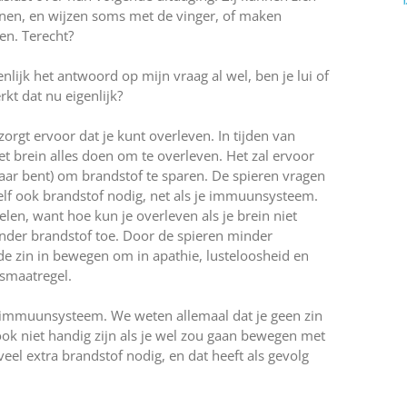
ennen, en wijzen soms met de vinger, of maken
en. Terecht?
enlijk het antwoord op mijn vraag al wel, ben je lui of
kt dat nu eigenlijk?
orgt ervoor dat je kunt overleven. In tijden van
et brein alles doen om te overleven. Het zal ervoor
evaar bent) om brandstof te sparen. De spieren vragen
zelf ook brandstof nodig, net als je immuunsysteem.
kelen, want hoe kun je overleven als je brein niet
nder brandstof toe. Door de spieren minder
 de zin in bewegen om in apathie, lusteloosheid en
smaatregel.
et immuunsysteem. We weten allemaal dat je geen zin
ook niet handig zijn als je wel zou gaan bewegen met
eel extra brandstof nodig, en dat heeft als gevolg