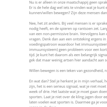
Nu is er alleen in onze maatschappij geen sprak
Er is de hele dag wel iets te vinden wat je kunt 
kunnen/willen bewegen? Zijn deze mensen dan 
Nee, het zit anders. Bij veel mensen is er spra
nodig heeft, en de spieren op rantsoen zet. Lan
van een non-permissive brain. Vervolgens kan
vragen. Denk dan aan een ontsteking ergens in j
voedingspatroon waardoor het immuunsysteem ov
immuunsysteem) geen probleem voor een korte
tijd. Je kunt het daarom als een belangrijk signa
gek dat maar weinig artsen hier aandacht aan 
Willen bewegen is een teken van gezondheid, nie
En wat dan? Stel je herkent je in mijn verhaal, 
zijn, het is een serieus signaal, wat je niet moe
week of drie. Het laatste wat je moet gaan doen i
sporten. Laat je niet over de kling jagen door 
laten voelen wat sporten is. Daarmee ga je voo