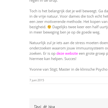
regen in de drup.
Toch is het belangrijk dat je wél beweegt. Ga d
in de vrije natuur. Voor dames die toch echt h
een zeer motiverende methode. Het kopen van 
bezigheid.
Dagelijks twee keer een half uurtj
in meer beweging ben je op de goede weg.
Natuurlijk zul je iets aan de stress moeten doe
onderzoeken waarom jouw immuunsysteem overure
zoeken. Er is op
deze website
een grote groep pr
hiermee kan helpen. Succes!
Yvonne van Stigt; Master in de klinische Psyc
7 juni 2015
Deel dit blog