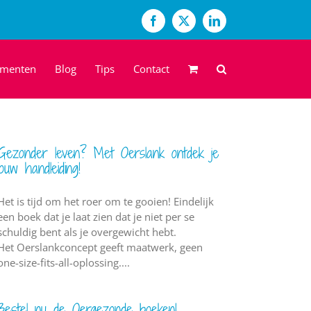
Facebook
X
LinkedIn
ementen
Blog
Tips
Contact
Gezonder leven? Met Oerslank ontdek je
jouw handleiding!
Het is tijd om het roer om te gooien! Eindelijk
een boek dat je laat zien dat je niet per se
schuldig bent als je overgewicht hebt.
Het Oerslankconcept geeft maatwerk, geen
one-size-fits-all-oplossing....
Bestel nu de Oergezonde boeken!