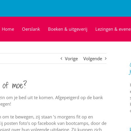
Home
Oerslank
Boeken & uitgeverij
Lezingen & even
Vorige
Volgende
i of moe?
zin om je bed uit te komen. Afgepeigerd op de bank
wegen!
 om te bewegen, zij staan ’s morgens fit op en
Zij posten foto’s op facebook van bootcamps, door de
iast over hun volgende uitdaging. Zij kunnen zich