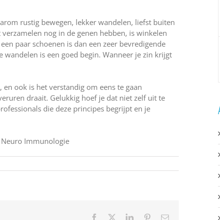
aarom rustig bewegen, lekker wandelen, liefst buiten
et verzamelen nog in de genen hebben, is winkelen
een paar schoenen is dan een zeer bevredigende
e wandelen is een goed begin. Wanneer je zin krijgt
n, en ook is het verstandig om eens te gaan
n draait. Gelukkig hoef je dat niet zelf uit te
ofessionals die deze principes begrijpt en je
ho Neuro Immunologie
Facebook
X
LinkedIn
Pinterest
E-