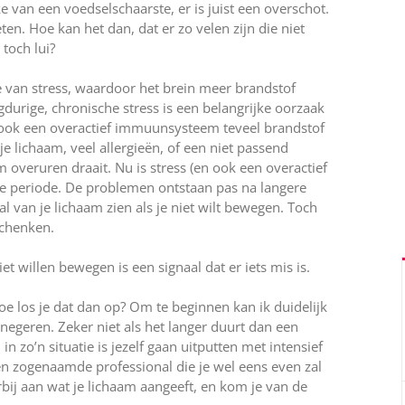
e van een voedselschaarste, er is juist een overschot.
eten. Hoe kan het dan, dat er zo velen zijn die niet
toch lui?
ke van stress, waardoor het brein meer brandstof
gdurige, chronische stress is een belangrijke oorzaak
 ook een overactief immuunsysteem teveel brandstof
e lichaam, veel allergieën, of een niet passend
eruren draait. Nu is stress (en ook een overactief
 periode. De problemen ontstaan pas na langere
al van je lichaam zien als je niet wilt bewegen. Toch
schenken.
t willen bewegen is een signaal dat er iets mis is.
hoe los je dat dan op? Om te beginnen kan ik duidelijk
t negeren. Zeker niet als het langer duurt dan een
n zo’n situatie is jezelf gaan uitputten met intensief
een zogenaamde professional die je wel eens even zal
rbij aan wat je lichaam aangeeft, en kom je van de