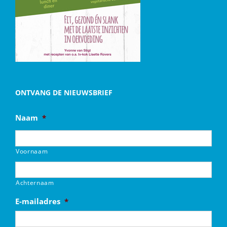
ONTVANG DE NIEUWSBRIEF
Naam
*
Voornaam
Achternaam
E-mailadres
*