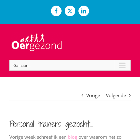
Ga
naar
Facebook
X
LinkedIn
inhoud
Ga naar...
Vorige
Volgende
Personal trainers gezocht…
Vorige week schreef ik een
blog
over waarom het zo