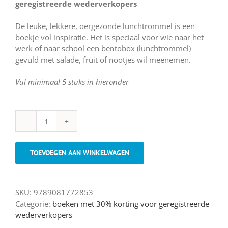
geregistreerde wederverkopers
De leuke, lekkere, oergezonde lunchtrommel is een
boekje vol inspiratie. Het is speciaal voor wie naar het
werk of naar school een bentobox (lunchtrommel)
gevuld met salade, fruit of nootjes wil meenemen.
Vul minimaal 5 stuks in hieronder
De
leuke,
lekkere,
TOEVOEGEN AAN WINKELWAGEN
oergezonde
lunchtrommel
-
SKU:
9789081772853
30%
Categorie:
boeken met 30% korting voor geregistreerde
korting
wederverkopers
alleen
voor