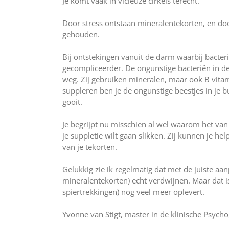
Je komt vaak in vicieuze cirkels terecht.
Door stress ontstaan mineralentekorten, en doo
gehouden.
Bij ontstekingen vanuit de darm waarbij bacter
gecompliceerder. De ongunstige bacteriën in de
weg. Zij gebruiken mineralen, maar ook B vita
suppleren ben je de ongunstige beestjes in je b
gooit.
Je begrijpt nu misschien al wel waarom het van
je suppletie wilt gaan slikken. Zij kunnen je h
van je tekorten.
Gelukkig zie ik regelmatig dat met de juiste a
mineralentekorten) echt verdwijnen. Maar dat is
spiertrekkingen) nog veel meer oplevert.
Yvonne van Stigt, master in de klinische Psyc