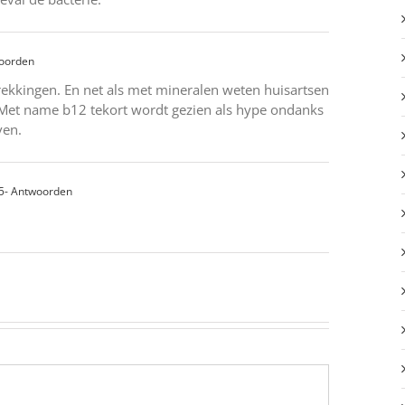
woorden
rekkingen. En net als met mineralen weten huisartsen
. Met name b12 tekort wordt gezien als hype ondanks
ven.
5
- Antwoorden