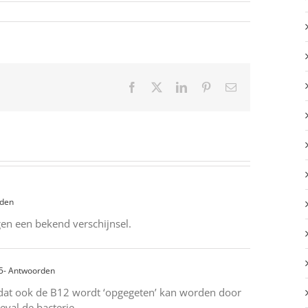
Facebook
X
LinkedIn
Pinterest
E-
mail
rden
ngen een bekend verschijnsel.
5
- Antwoorden
 dat ook de B12 wordt ‘opgegeten’ kan worden door
eval de bacterie.