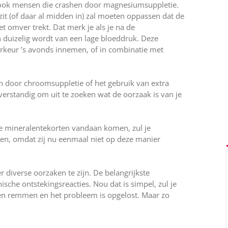
jk ook mensen die crashen door magnesiumsuppletie.
it (of daar al midden in) zal moeten oppassen dat de
t omver trekt. Dat merk je als je na de
 duizelig wordt van een lage bloeddruk. Deze
eur ’s avonds innemen, of in combinatie met
 door chroomsuppletie of het gebruik van extra
 verstandig om uit te zoeken wat de oorzaak is van je
je mineralentekorten vandaan komen, zul je
gen, omdat zij nu eenmaal niet op deze manier
er diverse oorzaken te zijn. De belangrijkste
ische ontstekingsreacties. Nou dat is simpel, zul je
en remmen en het probleem is opgelost. Maar zo