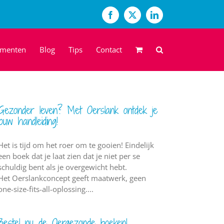
Facebook
X
LinkedIn
ementen
Blog
Tips
Contact
Gezonder leven? Met Oerslank ontdek je
jouw handleiding!
Het is tijd om het roer om te gooien! Eindelijk
een boek dat je laat zien dat je niet per se
schuldig bent als je overgewicht hebt.
Het Oerslankconcept geeft maatwerk, geen
one-size-fits-all-oplossing....
Bestel nu de Oergezonde boeken!