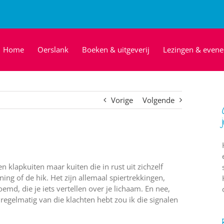
Home
Oerslank
Boeken & uitgeverij
Lezingen & even
Vorige
Volgende
 klapkuiten maar kuiten die in rust uit zichzelf
ing of de hik. Het zijn allemaal spiertrekkingen,
emd, die je iets vertellen over je lichaam. En nee,
 regelmatig van die klachten hebt zou ik die signalen