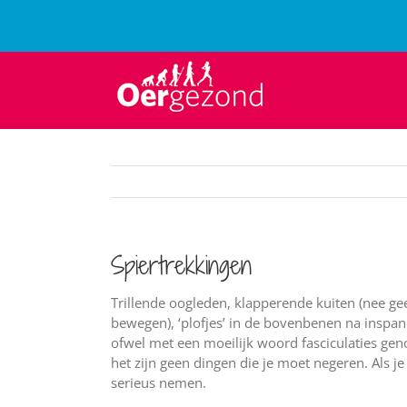
Ga
naar
inhoud
Spiertrekkingen
Trillende oogleden, klapperende kuiten (nee geen
bewegen), ‘plofjes’ in de bovenbenen na inspann
ofwel met een moeilijk woord fasciculaties geno
het zijn geen dingen die je moet negeren. Als je
serieus nemen.