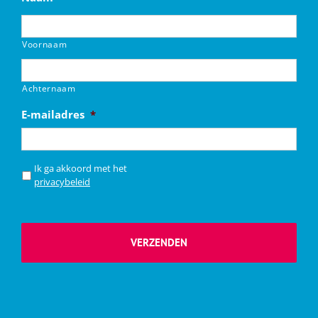
Voornaam
Achternaam
E-mailadres
*
*
Ik ga akkoord met het
privacybeleid