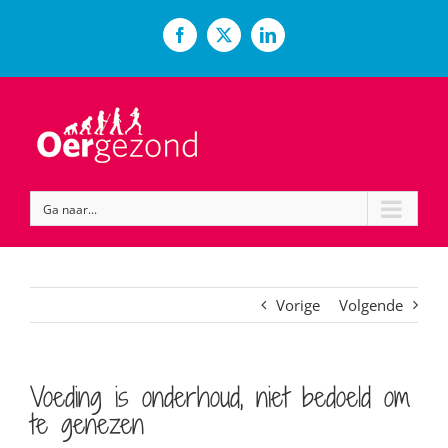
Ga
naar
Facebook
X
LinkedIn
inhoud
Ga naar...
Vorige
Volgende
Voeding is onderhoud, niet bedoeld om
te genezen