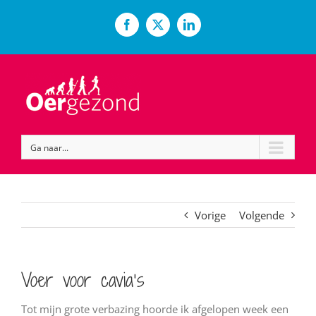
Ga
naar
Facebook
X
LinkedIn
inhoud
Ga naar...
Vorige
Volgende
Voer voor cavia’s
Tot mijn grote verbazing hoorde ik afgelopen week een