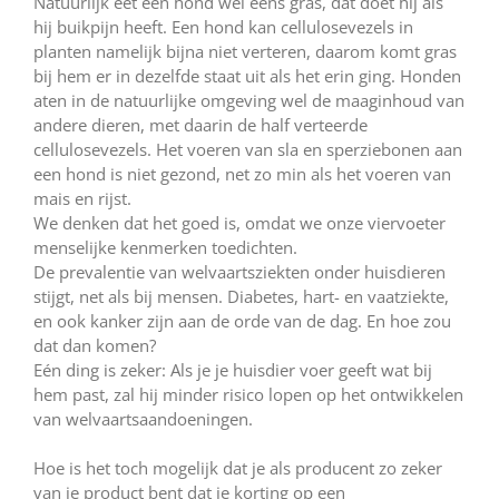
Natuurlijk eet een hond wel eens gras, dat doet hij als
hij buikpijn heeft. Een hond kan cellulosevezels in
planten namelijk bijna niet verteren, daarom komt gras
bij hem er in dezelfde staat uit als het erin ging. Honden
aten in de natuurlijke omgeving wel de maaginhoud van
andere dieren, met daarin de half verteerde
cellulosevezels. Het voeren van sla en sperziebonen aan
een hond is niet gezond, net zo min als het voeren van
mais en rijst.
We denken dat het goed is, omdat we onze viervoeter
menselijke kenmerken toedichten.
De prevalentie van welvaartsziekten onder huisdieren
stijgt, net als bij mensen. Diabetes, hart- en vaatziekte,
en ook kanker zijn aan de orde van de dag. En hoe zou
dat dan komen?
Eén ding is zeker: Als je je huisdier voer geeft wat bij
hem past, zal hij minder risico lopen op het ontwikkelen
van welvaartsaandoeningen.
Hoe is het toch mogelijk dat je als producent zo zeker
van je product bent dat je korting op een