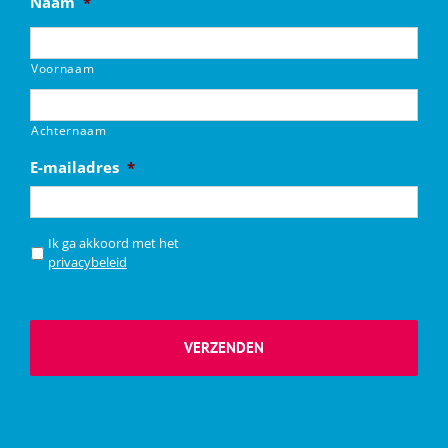
Naam
*
Voornaam
Achternaam
E-mailadres
*
*
Ik ga akkoord met het
privacybeleid