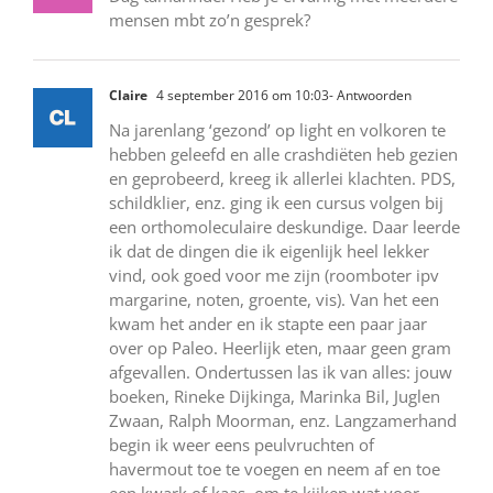
mensen mbt zo’n gesprek?
Claire
4 september 2016 om 10:03
- Antwoorden
Na jarenlang ‘gezond’ op light en volkoren te
hebben geleefd en alle crashdiëten heb gezien
en geprobeerd, kreeg ik allerlei klachten. PDS,
schildklier, enz. ging ik een cursus volgen bij
een orthomoleculaire deskundige. Daar leerde
ik dat de dingen die ik eigenlijk heel lekker
vind, ook goed voor me zijn (roomboter ipv
margarine, noten, groente, vis). Van het een
kwam het ander en ik stapte een paar jaar
over op Paleo. Heerlijk eten, maar geen gram
afgevallen. Ondertussen las ik van alles: jouw
boeken, Rineke Dijkinga, Marinka Bil, Juglen
Zwaan, Ralph Moorman, enz. Langzamerhand
begin ik weer eens peulvruchten of
havermout toe te voegen en neem af en toe