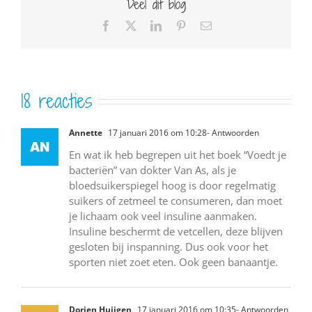
Deel dit blog
Facebook
X
LinkedIn
Pinterest
E-
mail
18 reacties
Annette
17 januari 2016 om 10:28
- Antwoorden
En wat ik heb begrepen uit het boek “Voedt je
bacteriën” van dokter Van As, als je
bloedsuikerspiegel hoog is door regelmatig
suikers of zetmeel te consumeren, dan moet
je lichaam ook veel insuline aanmaken.
Insuline beschermt de vetcellen, deze blijven
gesloten bij inspanning. Dus ook voor het
sporten niet zoet eten. Ook geen banaantje.
Dorien Huijgen
17 januari 2016 om 10:35
- Antwoorden