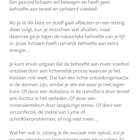
Een gezond lichaam wil bewegen en heeft geen
behoefte aan teveel en verkeerd voedsel!
Als je te dik bent en jezelf gaat afbeulen en een streng
dieet volgt, kun je misschien wel afvallen, maar
daarmee ga je tegen de natuurlijke behoefte van je lijf
in. Jouw lichaam heeft namelijk behoefte aan extra
energie….
Je kunt ervan uitgaan dat de behoefte aan meer voedsel
ontstaat door een lichamelijk proces waarvan je het
bestaan niet weet. Dat kan een lichte ontstekingsreactie
in de darmen zijn, omdat je iets eet waar je niet tegen
kunt. Of door een disbalans in de darmflora door teveel
anti-biotica in het verleden. Of door een
mineralentekort door langdurige stress. Of door een
virusinfectie, de ziekte van Lyme of
schildklierproblemen, of nog veel meer…
Wat het ook is, zolang je de oorzaak niet oplost, zul je
na een periode van streng lijnen weer terug vallen. En