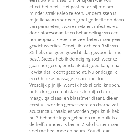
een kwark of kaas, om te kijken wat voor
effect het heeft. Het past beter bij me om
minder strak Paleo te eten. Ondertussen is
mijn lichaam voor een groot gedeelte ontdaan
van parasieten, zware metalen, infecties e.d.
door bioresonantie en behandeling van een
homeopaat. Ik voel me veel beter, maar geen
gewichtsverlies. Terwijl ik toch een BMI van
35 heb, dus geen gewicht ‘dat gewoon bij me
past’. Steeds heb ik de neiging toch weer te
gaan hongeren, omdat ik dat goed kan, maar
ik wist dat ik echt gezond at. Nu onderga ik
een Chinese massage en acupunctuur.
Vreselijk pijnlijk, want ik heb allerlei knopen,
ontstekingen en obstakels in mijn darm-,
maag-, galblaas- en blaas(meridiaan), die er
eerst uit worden gemasseerd en daarna vol
acupunctuurnaaldjes worden geprikt. Ik heb
nu 3 behandelingen gehad en mijn buik is al
de helft minder, ik ben al 2 kilo lichter maar
voel me heel moe en beurs. Zou dit dan