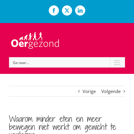
Ga
naar
Facebook
X
LinkedIn
inhoud
Ga naar...
Vorige
Volgende
Waarom minder eten en meer
bewegen niet werkt om gewicht te