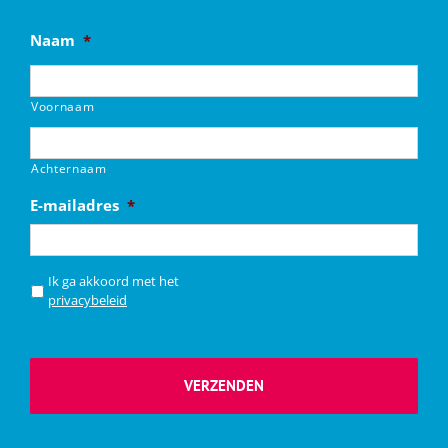
Naam
*
Voornaam
Achternaam
E-mailadres
*
*
Ik ga akkoord met het
privacybeleid