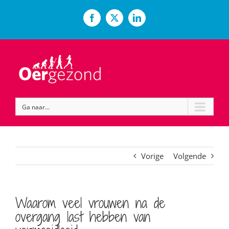
Ga
naar
Facebook
X
LinkedIn
inhoud
Ga naar...
Vorige
Volgende
Waarom veel vrouwen na de
overgang last hebben van