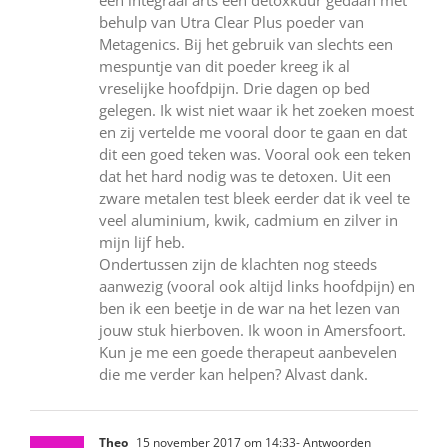
een integraal arts een detoxkuur gedaan met
behulp van Utra Clear Plus poeder van
Metagenics. Bij het gebruik van slechts een
mespuntje van dit poeder kreeg ik al
vreselijke hoofdpijn. Drie dagen op bed
gelegen. Ik wist niet waar ik het zoeken moest
en zij vertelde me vooral door te gaan en dat
dit een goed teken was. Vooral ook een teken
dat het hard nodig was te detoxen. Uit een
zware metalen test bleek eerder dat ik veel te
veel aluminium, kwik, cadmium en zilver in
mijn lijf heb.
Ondertussen zijn de klachten nog steeds
aanwezig (vooral ook altijd links hoofdpijn) en
ben ik een beetje in de war na het lezen van
jouw stuk hierboven. Ik woon in Amersfoort.
Kun je me een goede therapeut aanbevelen
die me verder kan helpen? Alvast dank.
Theo
15 november 2017 om 14:33
- Antwoorden