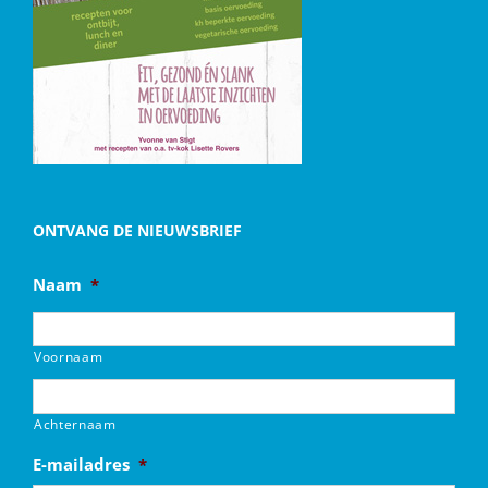
ONTVANG DE NIEUWSBRIEF
Naam
*
Voornaam
Achternaam
E-mailadres
*