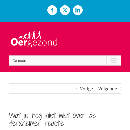
Ga
naar
Facebook
X
LinkedIn
inhoud
Ga naar...
Vorige
Volgende
Wat je nog niet wist over de
Herxheimer reactie