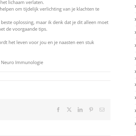
 het lichaam verlaten.
elpen om tijdelijk verlichting van je klachten te
beste oplossing, maar ik denk dat je dit alleen moet
met de voorgaande tips.
ordt het leven voor jou en je naasten een stuk
ho Neuro Immunologie
Facebook
X
LinkedIn
Pinterest
E-
mail