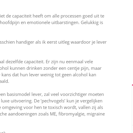
iet de capaciteit heeft om alle processen goed uit te
 hoofdpijn en emotionele uitbarstingen. Gelukkig is
chien handiger als ik eerst uitleg waardoor je lever
l dezelfde capaciteit. Er zijn nu eenmaal vele
lcohol kunnen drinken zonder een centje pijn, maar
ans dat hun lever weinig tot geen alcohol kan
aald.
n basismodel lever, zal veel voorzichtiger moeten
xe uitvoering. De ‘pechvogels’ kun je vergelijken
 omgeving voor hen te toxisch wordt, vallen zij als
che aandoeningen zoals ME, fibromyalgie, migraine