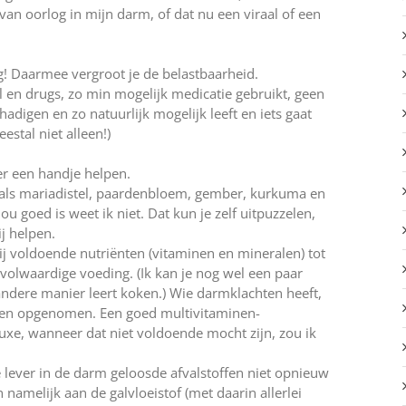
 van oorlog in mijn darm, of dat nu een viraal of een
ng! Daarmee vergroot je de belastbaarheid.
l en drugs, zo min mogelijk medicatie gebruikt, geen
digen en zo natuurlijk mogelijk leeft en iets gaat
stal niet alleen!)
er een handje helpen.
oals mariadistel, paardenbloem, gember, kurkuma en
 goed is weet ik niet. Dat kun je zelf uitpuzzelen,
ij helpen.
ij voldoende nutriënten (vitaminen en mineralen) tot
n volwaardige voeding. (Ik kan je nog wel een paar
dere manier leert koken.) Wie darmklachten heeft,
rden opgenomen. Een goed multivitaminen-
xe, wanneer dat niet voldoende mocht zijn, zou ik
e lever in de darm geloosde afvalstoffen niet opnieuw
melijk aan de galvloeistof (met daarin allerlei