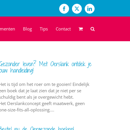
Facebook
X
LinkedIn
ementen
Blog
Tips
Contact
Gezonder leven? Met Oerslank ontdek je
jouw handleiding!
Het is tijd om het roer om te gooien! Eindelijk
een boek dat je laat zien dat je niet per se
schuldig bent als je overgewicht hebt.
Het Oerslankconcept geeft maatwerk, geen
one-size-fits-all-oplossing....
Bestel nu de Oergezonde boeken!