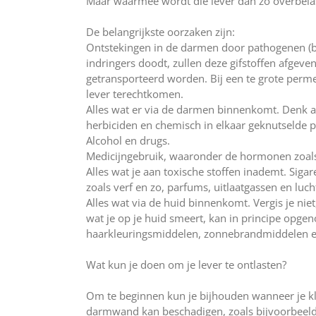
Maar waarmee wordt die lever dan zo overbela
De belangrijkste oorzaken zijn:
Ontstekingen in de darmen door pathogenen (be
indringers doodt, zullen deze gifstoffen afgeve
getransporteerd worden. Bij een te grote permea
lever terechtkomen.
Alles wat er via de darmen binnenkomt. Denk a
herbiciden en chemisch in elkaar geknutselde 
Alcohol en drugs.
Medicijngebruik, waaronder de hormonen zoals 
Alles wat je aan toxische stoffen inademt. Siga
zoals verf en zo, parfums, uitlaatgassen en luc
Alles wat via de huid binnenkomt. Vergis je nie
wat je op je huid smeert, kan in principe opg
haarkleuringsmiddelen, zonnebrandmiddelen en
Wat kun je doen om je lever te ontlasten?
Om te beginnen kun je bijhouden wanneer je kla
darmwand kan beschadigen, zoals bijvoorbeeld g