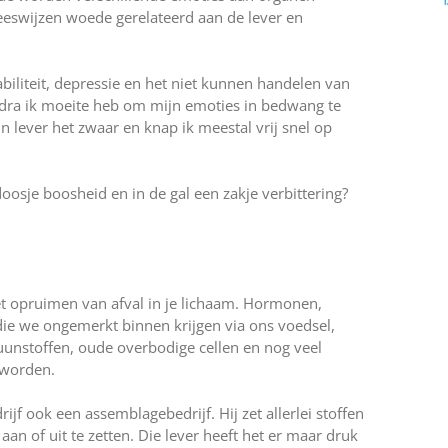
eeswijzen woede gerelateerd aan de lever en
labiliteit, depressie en het niet kunnen handelen van
Zodra ik moeite heb om mijn emoties in bedwang te
jn lever het zwaar en knap ik meestal vrij snel op
doosje boosheid en in de gal een zakje verbittering?
het opruimen van afval in je lichaam. Hormonen,
n die we ongemerkt binnen krijgen via ons voedsel,
unstoffen, oude overbodige cellen en nog veel
 worden.
ijf ook een assemblagebedrijf. Hij zet allerlei stoffen
an of uit te zetten. Die lever heeft het er maar druk