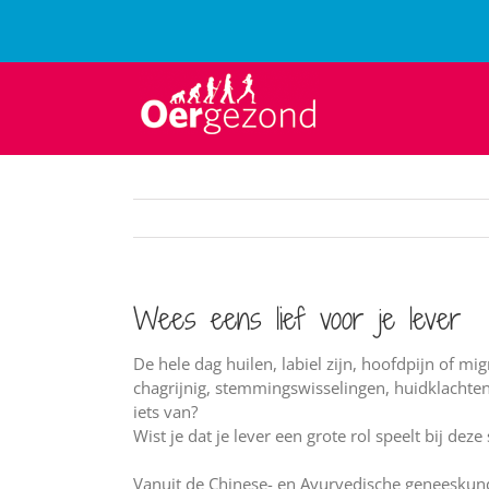
Ga
naar
inhoud
Wees eens lief voor je lever
De hele dag huilen, labiel zijn, hoofdpijn of mi
chagrijnig, stemmingswisselingen, huidklacht
iets van?
Wist je dat je lever een grote rol speelt bij de
Vanuit de Chinese- en Ayurvedische geneeskun