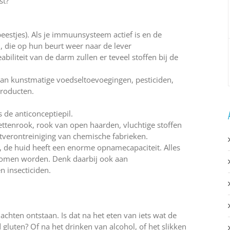
st?
estjes). Als je immuunsysteem actief is en de
n, die op hun beurt weer naar de lever
biliteit van de darm zullen er teveel stoffen bij de
an kunstmatige voedseltoevoegingen, pesticiden,
producten.
de anticonceptiepil.
rettenrook, rook van open haarden, vluchtige stoffen
htverontreiniging van chemische fabrieken.
t, de huid heeft een enorme opnamecapaciteit. Alles
enomen worden. Denk daarbij ook aan
 insecticiden.
chten ontstaan. Is dat na het eten van iets wat de
luten? Of na het drinken van alcohol, of het slikken