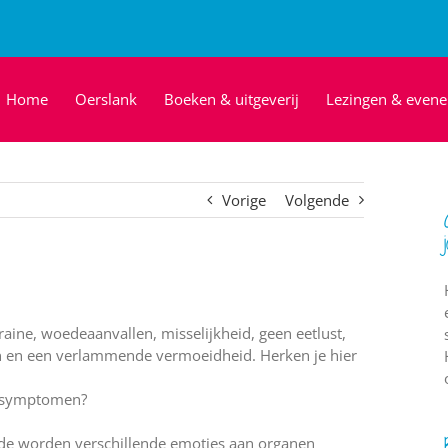
Home
Oerslank
Boeken & uitgeverij
Lezingen & even
Vorige
Volgende
graine, woedeaanvallen, misselijkheid, geen eetlust,
en en een verlammende vermoeidheid. Herken je hier
ze symptomen?
de worden verschillende emoties aan organen