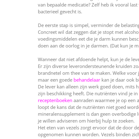
van bepaalde medicatie? Zelf heb ik vooral last
bacterieel gevecht is.
De eerste stap is simpel, verminder de belasti
Concreet wil dat zeggen dat je stopt met alcoho
voedingsmiddelen eet die je darm kunnen bescha
doen aan de oorlog in je darmen. (Dat kun je mee
Wanneer dat niet afdoende helpt, kun je de lev
Er zijn diverse leverondersteunende kruiden z
brandnetel om thee van te maken. Welke voor jou
maar een goede
behandelaar
kan je daar ook b
De lever kan alleen zijn werk goed doen, mits h
zijn beschikking heeft. Die nutriënten vind je i
receptenboeken
aanraden waarmee je op een an
loopt de kans dat de nutriënten niet goed wo
mineralensupplement is dan geen overbodige lu
je willen adviseren om hierbij hulp te zoeken.
Het eten van vezels zorgt ervoor dat de door d
opgenomen kunnen worden. Vezels binden zich na