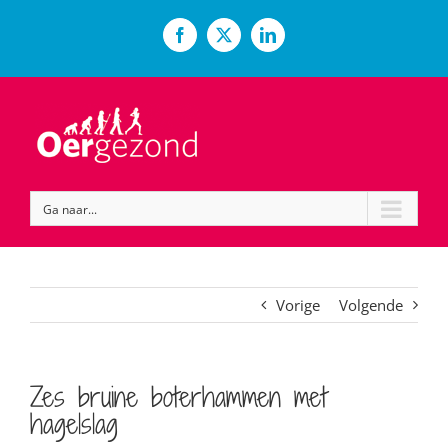
Ga
naar
Facebook
X
LinkedIn
inhoud
Ga naar...
Vorige
Volgende
Zes bruine boterhammen met
hagelslag